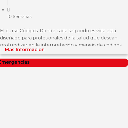
10 Semanas
El curso Códigos: Donde cada segundo es vida está
diseñado para profesionales de la salud que desean
profundizar en la interpretación y manejo de códigos
Más Información
médicos de emergencia. El curso...
Emergencias