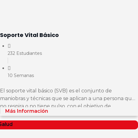
Soporte Vital Básico
232 Estudiantes
10 Semanas
El soporte vital básico (SVB) es el conjunto de
maniobras y técnicas que se aplican a una persona que
no respira o no tiene pulso, con el objetivo de
Más Información
mantenerla...
Salud