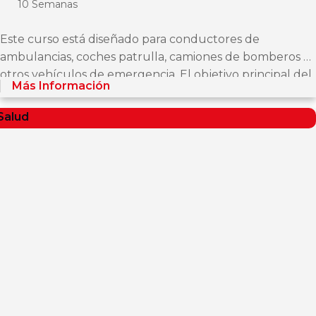
10 Semanas
Este curso está diseñado para conductores de
ambulancias, coches patrulla, camiones de bomberos y
otros vehículos de emergencia. El objetivo principal del
Más Información
curso es proporcionar a los participantes los
conocimientos,...
Salud